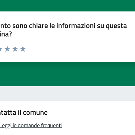
nto sono chiare le informazioni su questa
ina?
a 1 stelle su 5
luta 2 stelle su 5
Valuta 3 stelle su 5
Valuta 4 stelle su 5
Valuta 5 stelle su 5
tatta il comune
Leggi le domande frequenti