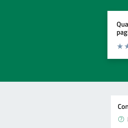
Qua
pag
Valut
Va
Con