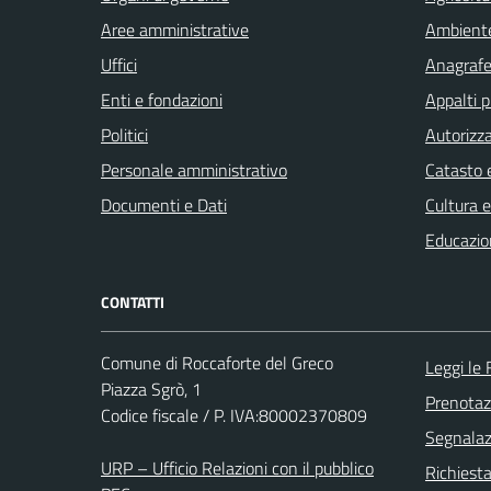
Aree amministrative
Ambient
Uffici
Anagrafe 
Enti e fondazioni
Appalti p
Politici
Autorizza
Personale amministrativo
Catasto e
Documenti e Dati
Cultura 
Educazio
CONTATTI
Comune di Roccaforte del Greco
Leggi le
Piazza Sgrò, 1
Prenota
Codice fiscale / P. IVA:80002370809
Segnalazi
URP – Ufficio Relazioni con il pubblico
Richiest