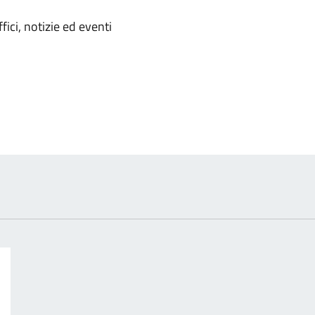
'argomento
ici, notizie ed eventi