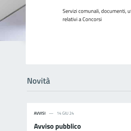
Dettagli dell
Servizi comunali, documenti, uff
relativi a Concorsi
Novità
AVVISI
14 GIU 24
Avviso pubblico