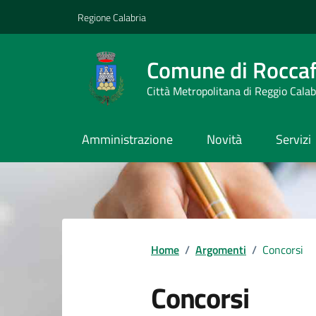
Vai ai contenuti
Vai al footer
Regione Calabria
Comune di Roccaf
Città Metropolitana di Reggio Calab
Amministrazione
Novità
Servizi
Home
/
Argomenti
/
Concorsi
Concorsi