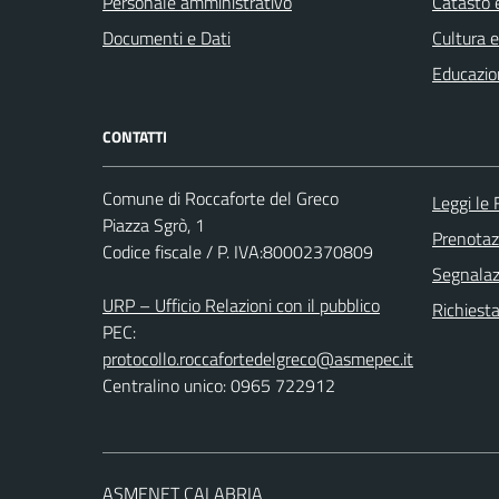
Personale amministrativo
Catasto e
Documenti e Dati
Cultura 
Educazio
CONTATTI
Comune di Roccaforte del Greco
Leggi le
Piazza Sgrò, 1
Prenota
Codice fiscale / P. IVA:80002370809
Segnalazi
URP – Ufficio Relazioni con il pubblico
Richiest
PEC:
protocollo.roccafortedelgreco@asmepec.it
Centralino unico: 0965 722912
ASMENET CALABRIA