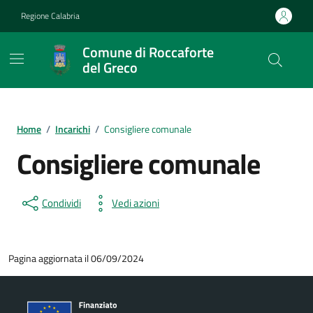
Vai ai contenuti
Vai al footer
Regione Calabria
Comune di Roccaforte
del Greco
Home
/
Incarichi
/
Consigliere comunale
Consigliere comunale
Condividi
Vedi azioni
Pagina aggiornata il 06/09/2024