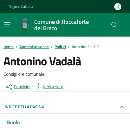
Vai ai contenuti
Vai al footer
Regione Calabria
Comune di Roccaforte
del Greco
Home
/
Amministrazione
/
Politici
/
Antonino Vadalà
Antonino Vadalà
Consigliere comunale
Condividi
Vedi azioni
INDICE DELLA PAGINA
Ruolo