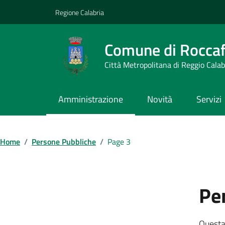
Vai ai contenuti
Vai al footer
Regione Calabria
Comune di Roccaf
Città Metropolitana di Reggio Calab
Amministrazione
Novità
Servizi
Home
/
Persone Pubbliche
/
Page 3
Pe
Questa