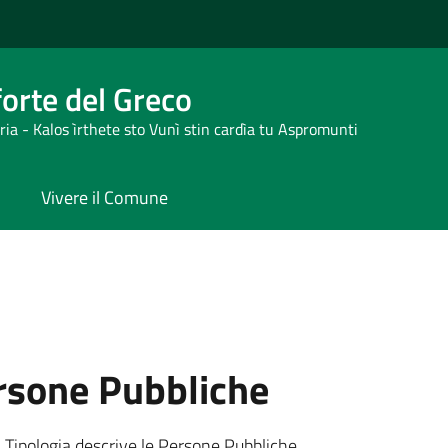
orte del Greco
ria - Kalos ìrthete sto Vunì stin cardìa tu Aspromunti
Vivere il Comune
rsone Pubbliche
 Tipologia descrive le Persone Pubbliche