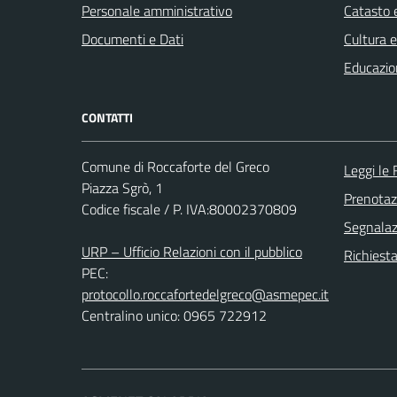
Personale amministrativo
Catasto e
Documenti e Dati
Cultura 
Educazio
CONTATTI
Comune di Roccaforte del Greco
Leggi le
Piazza Sgrò, 1
Prenota
Codice fiscale / P. IVA:80002370809
Segnalazi
URP – Ufficio Relazioni con il pubblico
Richiest
PEC:
protocollo.roccafortedelgreco@asmepec.it
Centralino unico: 0965 722912