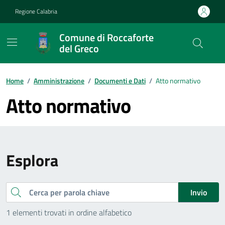
Vai ai contenuti
Vai al footer
Regione Calabria
Comune di Roccaforte
del Greco
Home
/
Amministrazione
/
Documenti e Dati
/
Atto normativo
Atto normativo
Esplora
Cerca
Invio
1 elementi trovati in ordine alfabetico